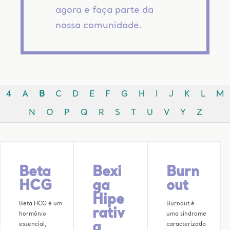
agora e faça parte da
nossa comunidade.
4
A
B
C
D
E
F
G
H
I
J
K
L
M
N
O
P
Q
R
S
T
U
V
Y
Z
Beta
Bexi
Burn
HCG
ga
out
Hipe
Beta HCG é um
Burnout é
rativ
hormônio
uma síndrome
a
essencial,
caracterizada