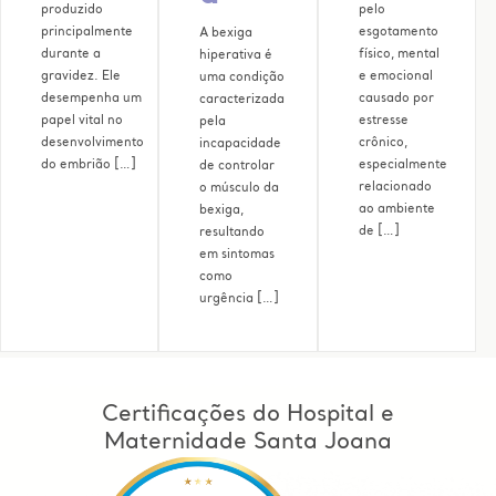
produzido
pelo
principalmente
esgotamento
A bexiga
durante a
físico, mental
hiperativa é
gravidez. Ele
e emocional
uma condição
desempenha um
causado por
caracterizada
papel vital no
estresse
pela
desenvolvimento
crônico,
incapacidade
do embrião […]
especialmente
de controlar
relacionado
o músculo da
ao ambiente
bexiga,
de […]
resultando
em sintomas
como
urgência […]
Certificações do Hospital e
Maternidade Santa Joana