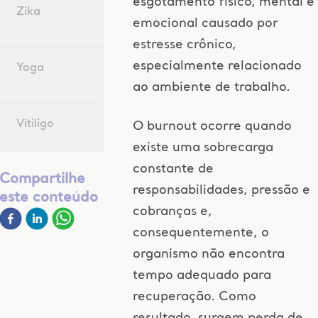
esgotamento físico, mental e
Zika
emocional causado por
estresse crônico,
especialmente relacionado
Yoga
ao ambiente de trabalho.
Vitiligo
O burnout ocorre quando
existe uma sobrecarga
constante de
Compartilhe
responsabilidades, pressão e
este conteúdo
cobranças e,
consequentemente, o
organismo não encontra
tempo adequado para
recuperação. Como