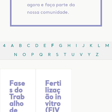
agora e faça parte da
nossa comunidade.
4
A
B
C
D
E
F
G
H
I
J
K
L
M
N
O
P
Q
R
S
T
U
V
Y
Z
Fase
Ferti
s do
lizaç
Trab
ão in
alho
vitro
de
(FIV