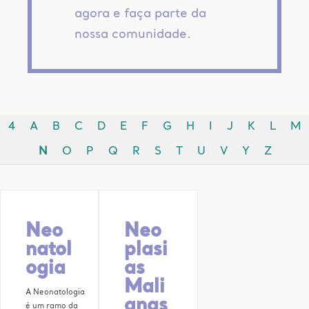
agora e faça parte da
nossa comunidade.
4
A
B
C
D
E
F
G
H
I
J
K
L
M
N
O
P
Q
R
S
T
U
V
Y
Z
Neo
Neo
natol
plasi
ogia
as
Mali
A Neonatologia
gnas
é um ramo da