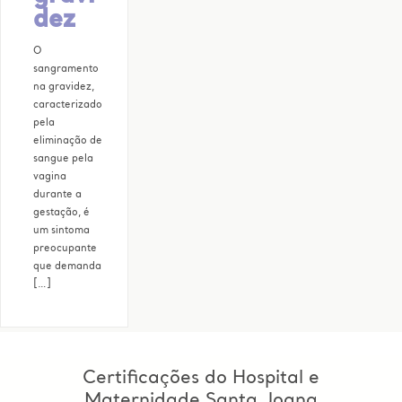
dez
O
sangramento
na gravidez,
caracterizado
pela
eliminação de
sangue pela
vagina
durante a
gestação, é
um sintoma
preocupante
que demanda
[…]
Certificações do Hospital e
Maternidade Santa Joana