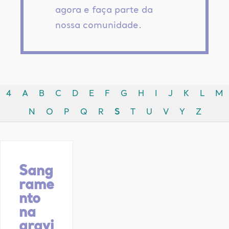
agora e faça parte da
nossa comunidade.
4
A
B
C
D
E
F
G
H
I
J
K
L
M
N
O
P
Q
R
S
T
U
V
Y
Z
Sang
rame
nto
na
gravi