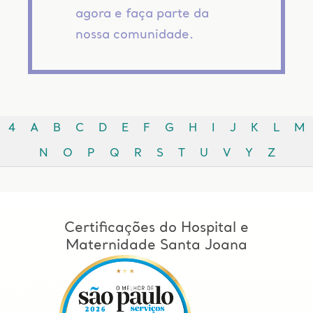
agora e faça parte da
nossa comunidade.
4
A
B
C
D
E
F
G
H
I
J
K
L
M
N
O
P
Q
R
S
T
U
V
Y
Z
Certificações do Hospital e
Maternidade Santa Joana