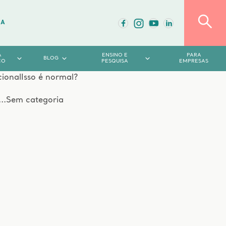
DA
A
ENSINO E
PARA
BLOG
CO
PESQUISA
EMPRESAS
cional
Isso é normal?
..
Sem categoria