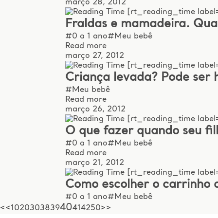
março 28, 2012
[rt_reading_time label=
Fraldas e mamadeira. Qual
#0 a 1 ano
#Meu bebê
Read more
março 27, 2012
[rt_reading_time label=
Criança levada? Pode ser 
#Meu bebê
Read more
março 26, 2012
[rt_reading_time label=
O que fazer quando seu fi
#0 a 1 ano
#Meu bebê
Read more
março 21, 2012
[rt_reading_time label=
Como escolher o carrinho 
#0 a 1 ano
#Meu bebê
40
<
<
10
20
30
38
39
41
42
50
>
>