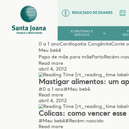
RESULTADO DE EXAMES
ESTRUTURAS E
SERVIÇOS
GES
0 a 1 ano
Cardiopatia Congênita
Conte s
Meu bebê
Papo de mãe para mãe
Parto
Recém-nas
Read more
abril 4, 2012
[rt_reading_time label=
Mastigar alimentos: um a
#0 a 1 ano
#Meu bebê
Read more
abril 4, 2012
[rt_reading_time label=
Cólicas: como vencer esse
#Meu bebê
#Recém-nascido
Read more