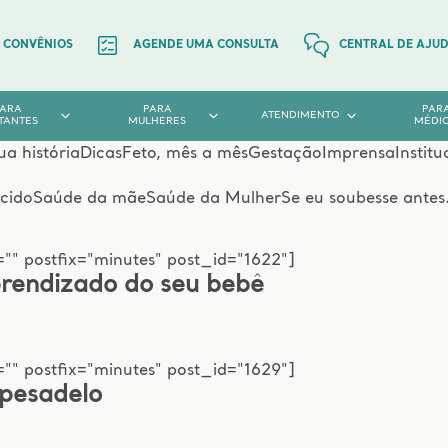
CONVÊNIOS
AGENDE UMA CONSULTA
CENTRAL DE AJU
PARA
PARA
PAR
ATENDIMENTO
TANTES
MULHERES
MÉDI
ua história
Dicas
Feto, mês a mês
Gestação
Imprensa
Institu
cido
Saúde da mãe
Saúde da Mulher
Se eu soubesse antes.
"" postfix="minutes" post_id="1622"]
prendizado do seu bebê
"" postfix="minutes" post_id="1629"]
 pesadelo