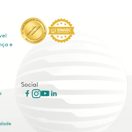
vel
nça e
e
Social
a
idade