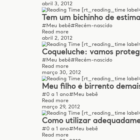
abril 3, 2012
[rt_reading_time label=
Tem um bichinho de estima
#Meu bebê
#Recém-nascido
Read more
abril 2, 2012
[rt_reading_time label=
Coqueluche: vamos proteg
#Meu bebê
#Recém-nascido
Read more
março 30, 2012
[rt_reading_time label=
Meu filho é birrento demai
#0 a 1 ano
#Meu bebê
Read more
março 29, 2012
[rt_reading_time label=
Como utilizar adequadamen
#0 a 1 ano
#Meu bebê
Read more