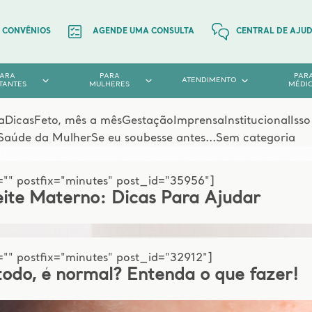
CONVÊNIOS
AGENDE UMA CONSULTA
CENTRAL DE AJU
PARA
PARA
PAR
ATENDIMENTO
TANTES
MULHERES
MÉDI
a
Dicas
Feto, mês a mês
Gestação
Imprensa
Institucional
Iss
Saúde da Mulher
Se eu soubesse antes...
Sem categoria
="" postfix="minutes" post_id="35956"]
Leite Materno: Dicas Para Ajudar
"" postfix="minutes" post_id="32912"]
do, é normal? Entenda o que fazer!