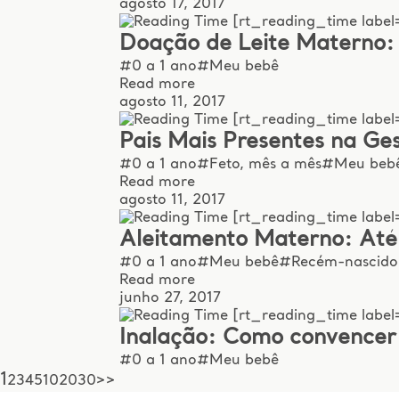
agosto 17, 2017
[rt_reading_time label=
Doação de Leite Materno:
#0 a 1 ano
#Meu bebê
Read more
agosto 11, 2017
[rt_reading_time label=
Pais Mais Presentes na Ge
#0 a 1 ano
#Feto, mês a mês
#Meu beb
Read more
agosto 11, 2017
[rt_reading_time label=
Aleitamento Materno: Até
#0 a 1 ano
#Meu bebê
#Recém-nascido
Read more
junho 27, 2017
[rt_reading_time label
Inalação: Como convencer 
#0 a 1 ano
#Meu bebê
1
2
3
4
5
10
20
30
>
>