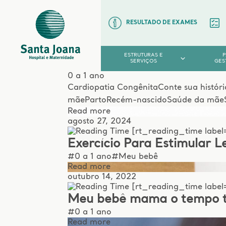
RESULTADO DE EXAMES
ESTRUTURAS E
SERVIÇOS
GES
0 a 1 ano
Cardiopatia Congênita
Conte sua históri
mãe
Parto
Recém-nascido
Saúde da mãe
Read more
agosto 27, 2024
[rt_reading_time label
Exercício Para Estimular 
#0 a 1 ano
#Meu bebê
Read more
outubro 14, 2022
[rt_reading_time label=
Meu bebê mama o tempo to
#0 a 1 ano
Read more