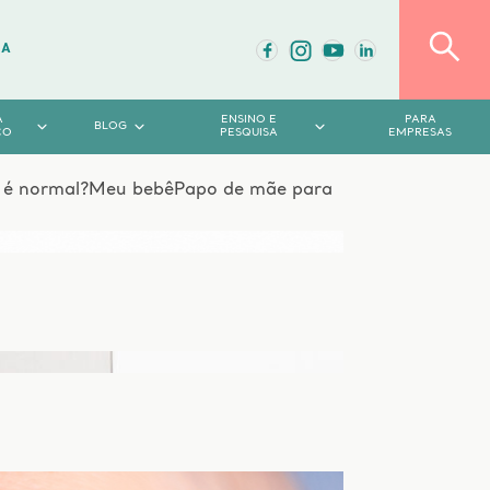
DA
A
ENSINO E
PARA
BLOG
CO
PESQUISA
EMPRESAS
o é normal?
Meu bebê
Papo de mãe para