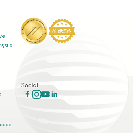
vel
nça e
e
Social
a
idade