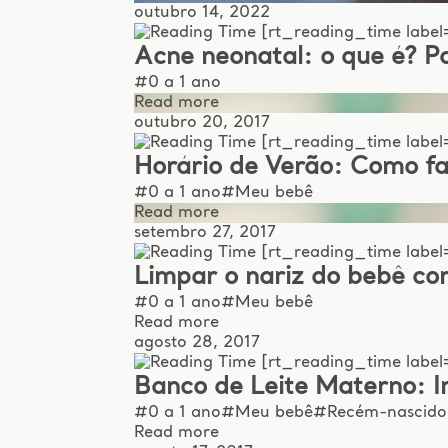
outubro 14, 2022
[rt_reading_time label
Acne neonatal: o que é? P
#0 a 1 ano
Read more
outubro 20, 2017
[rt_reading_time label=
Horário de Verão: Como f
#0 a 1 ano
#Meu bebê
Read more
setembro 27, 2017
[rt_reading_time label=
Limpar o nariz do bebê co
#0 a 1 ano
#Meu bebê
Read more
agosto 28, 2017
[rt_reading_time label=
Banco de Leite Materno: I
#0 a 1 ano
#Meu bebê
#Recém-nascido
Read more