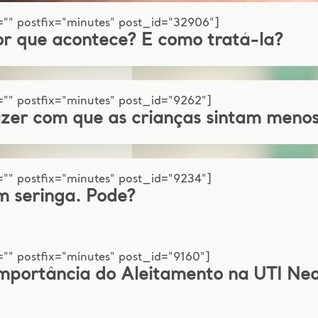
="" postfix="minutes" post_id="32906"]
or que acontece? E como tratá-la?
"" postfix="minutes" post_id="9262"]
azer com que as crianças sintam men
"" postfix="minutes" post_id="9234"]
m seringa. Pode?
"" postfix="minutes" post_id="9160"]
mportância do Aleitamento na UTI Ne