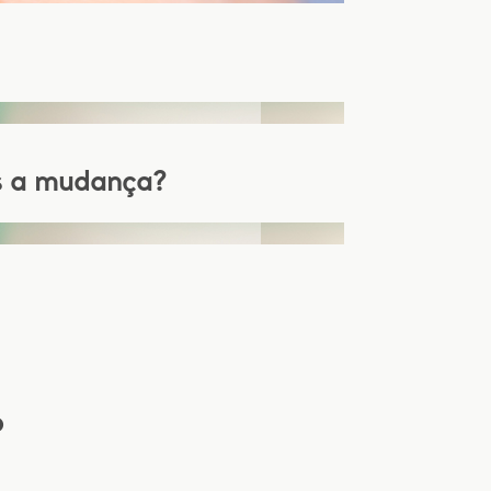
os a mudança?
o