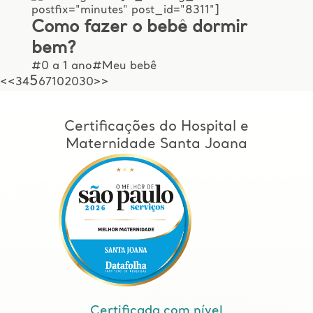
postfix="minutes" post_id="8311"]
Como fazer o bebê dormir
bem?
#0 a 1 ano
#Meu bebê
5
<
<
3
4
6
7
10
20
30
>
>
Certificações do Hospital e
Maternidade Santa Joana
Certificada com nível