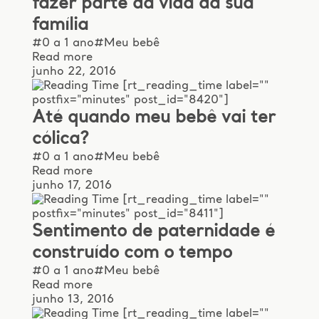
fazer parte da vida da sua
família
#0 a 1 ano
#Meu bebê
Read more
junho 22, 2016
[rt_reading_time label=""
postfix="minutes" post_id="8420"]
Até quando meu bebê vai ter
cólica?
#0 a 1 ano
#Meu bebê
Read more
junho 17, 2016
[rt_reading_time label=""
postfix="minutes" post_id="8411"]
Sentimento de paternidade é
construído com o tempo
#0 a 1 ano
#Meu bebê
Read more
junho 13, 2016
[rt_reading_time label=""