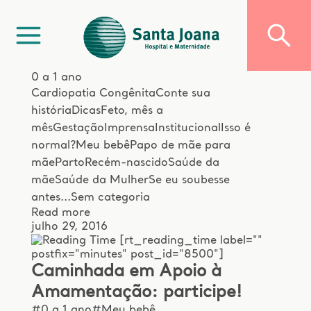
0 a 1 ano
Cardiopatia Congênita
Conte sua
história
Dicas
Feto, mês a
mês
Gestação
Imprensa
Institucional
Isso é
normal?
Meu bebê
Papo de mãe para
mãe
Parto
Recém-nascido
Saúde da
mãe
Saúde da Mulher
Se eu soubesse
antes...
Sem categoria
Read more
julho 29, 2016
[rt_reading_time label=""
postfix="minutes" post_id="8500"]
Caminhada em Apoio à
Amamentação: participe!
#0 a 1 ano
#Meu bebê