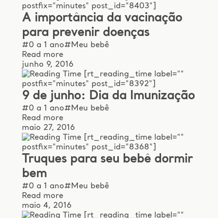
postfix="minutes" post_id="8403"]
A importância da vacinação
para prevenir doenças
#0 a 1 ano
#Meu bebê
Read more
junho 9, 2016
[rt_reading_time label=""
postfix="minutes" post_id="8392"]
9 de junho: Dia da Imunização
#0 a 1 ano
#Meu bebê
Read more
maio 27, 2016
[rt_reading_time label=""
postfix="minutes" post_id="8368"]
Truques para seu bebê dormir
bem
#0 a 1 ano
#Meu bebê
Read more
maio 4, 2016
[rt_reading_time label=""