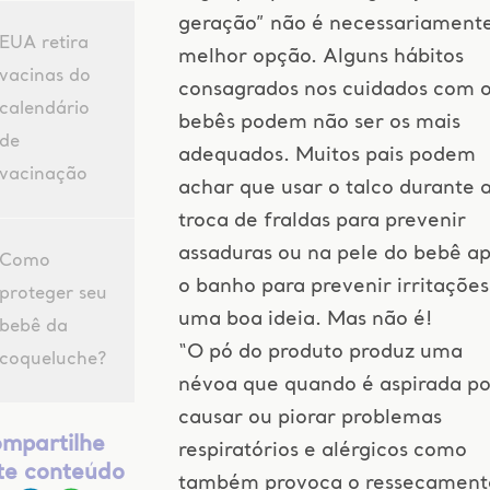
geração” não é necessariament
EUA retira
melhor opção. Alguns hábitos
vacinas do
consagrados nos cuidados com 
calendário
bebês podem não ser os mais
de
adequados. Muitos pais podem
vacinação
achar que usar o talco durante 
troca de fraldas para prevenir
assaduras ou na pele do bebê a
Como
o banho para prevenir irritações
proteger seu
uma boa ideia. Mas não é!
bebê da
“O pó do produto produz uma
coqueluche?
névoa que quando é aspirada p
causar ou piorar problemas
mpartilhe
respiratórios e alérgicos como
te conteúdo
também provoca o ressecament