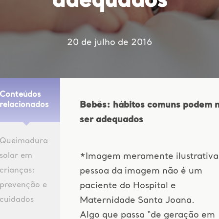
adequados
20 de julho de 2016
Conteúdos
Bebês: hábitos comuns podem 
relacionados
ser adequados
Queimadura
solar em
*Imagem meramente ilustrativa
crianças:
pessoa da imagem não é um
prevenção e
paciente do Hospital e
cuidados
Maternidade Santa Joana.
Algo que passa “de geração em