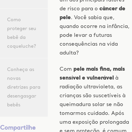
um dos principais fatores
de risco para o
câncer de
pele
. Você sabia que,
Como
quando ocorre na infância,
proteger seu
pode levar a futuras
bebê da
consequências na vida
coqueluche?
adulta?
Com
pele mais fina, mais
Conheça as
sensível e vulnerável
à
novas
radiação ultravioleta, as
diretrizes para
crianças são suscetíveis à
desengasgar
queimadura solar se não
bebês
tomarmos cuidado. Após
uma exposição prolongada
Compartilhe
e sem proteção, é comum