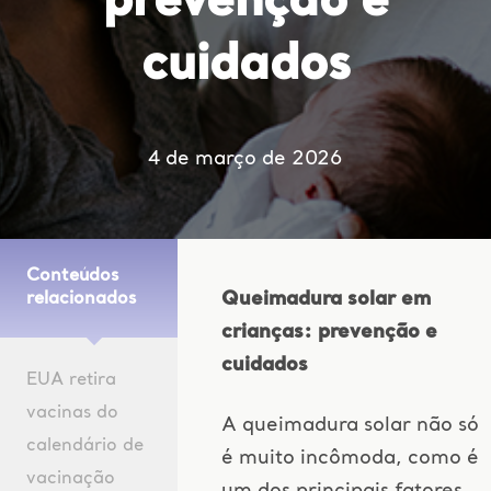
prevenção e
cuidados
4 de março de 2026
Conteúdos
Queimadura solar em
relacionados
crianças: prevenção e
cuidados
EUA retira
vacinas do
A queimadura solar não só
calendário de
é muito incômoda, como é
vacinação