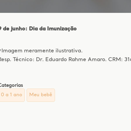
9 de junho: Dia da Imunização
*Imagem meramente ilustrativa.
Resp. Técnico: Dr. Eduardo Rahme Amaro. CRM: 3
Categorias
0 a 1 ano
Meu bebê