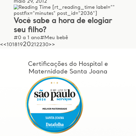
maio 29, 2012
[rt_reading_time label=""
postfix="minutes" post_id="2036"]
Você sabe a hora de elogiar
seu filho?
#0 a 1 ano
#Meu bebê
20
<
<
10
18
19
21
22
30
>
>
Certificações do Hospital e
Maternidade Santa Joana