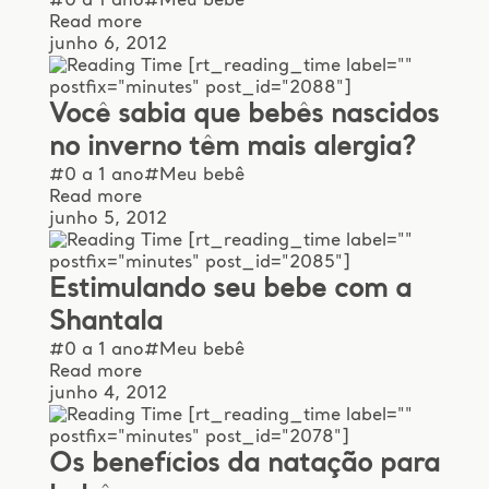
#0 a 1 ano
#Meu bebê
Read more
junho 6, 2012
[rt_reading_time label=""
postfix="minutes" post_id="2088"]
Você sabia que bebês nascidos
no inverno têm mais alergia?
#0 a 1 ano
#Meu bebê
Read more
junho 5, 2012
[rt_reading_time label=""
postfix="minutes" post_id="2085"]
Estimulando seu bebe com a
Shantala
#0 a 1 ano
#Meu bebê
Read more
junho 4, 2012
[rt_reading_time label=""
postfix="minutes" post_id="2078"]
Os benefícios da natação para