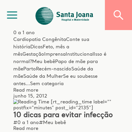
0 a 1 ano
Cardiopatia Congênita
Conte sua
história
Dicas
Feto, mês a
mês
Gestação
Imprensa
Institucional
Isso é
normal?
Meu bebê
Papo de mãe para
mãe
Parto
Recém-nascido
Saúde da
mãe
Saúde da Mulher
Se eu soubesse
antes...
Sem categoria
Read more
junho 15, 2012
[rt_reading_time label=""
postfix="minutes" post_id="2135"]
10 dicas para evitar infecção
#0 a 1 ano
#Meu bebê
Read more