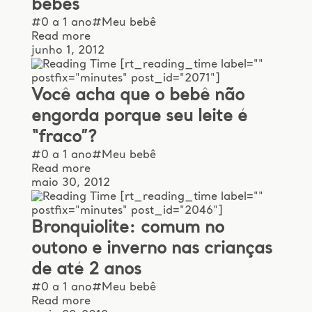
bebês
#0 a 1 ano
#Meu bebê
Read more
junho 1, 2012
[rt_reading_time label=""
postfix="minutes" post_id="2071"]
Você acha que o bebê não
engorda porque seu leite é
“fraco”?
#0 a 1 ano
#Meu bebê
Read more
maio 30, 2012
[rt_reading_time label=""
postfix="minutes" post_id="2046"]
Bronquiolite: comum no
outono e inverno nas crianças
de até 2 anos
#0 a 1 ano
#Meu bebê
Read more