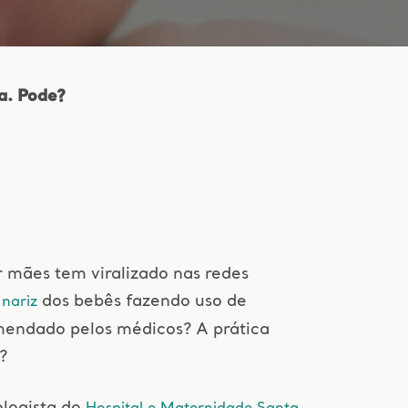
a. Pode?
A
r mães tem viralizado nas redes
o
dos bebês fazendo uso de
nariz
omendado pelos médicos? A prática
?
ologista do