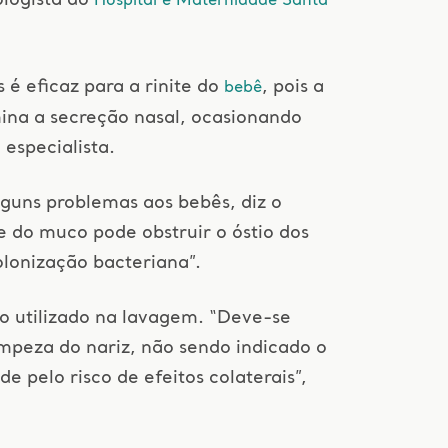
Hospital e Maternidade Santa
é eficaz para a rinite do
, pois a
bebê
imina a secreção nasal, ocasionando
 especialista.
lguns problemas aos bebês, diz o
 do muco pode obstruir o óstio dos
olonização bacteriana”.
do utilizado na lavagem. “Deve-se
 limpeza do nariz, não sendo indicado o
e pelo risco de efeitos colaterais”,