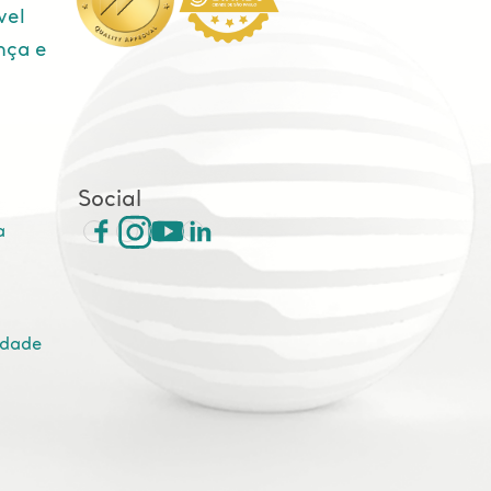
vel
nça e
e
Social
a
idade