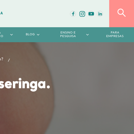
DA
A
ENSINO E
PARA
BLOG
CO
PESQUISA
EMPRESAS
e?
seringa.