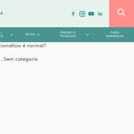
DA
A
ENSINO E
PARA
BLOG
CO
PESQUISA
EMPRESAS
cional
Isso é normal?
..
Sem categoria