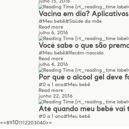
julho 15, 2016
[rt_reading_time label=
Vacina em dia? Aplicativo
#Meu bebê
#Saúde da mãe
Read more
julho 6, 2016
[rt_reading_time label
Você sabe o que são prem
#Meu bebê
#Recém-nascido
Read more
julho 4, 2016
[rt_reading_time label
Por que o álcool gel deve f
#0 a 1 ano
#Meu bebê
Read more
junho 22, 2016
[rt_reading_time label
Até quando meu bebê vai t
#0 a 1 ano
#Meu bebê
10
<
<
8
9
11
12
20
30
40
>
>