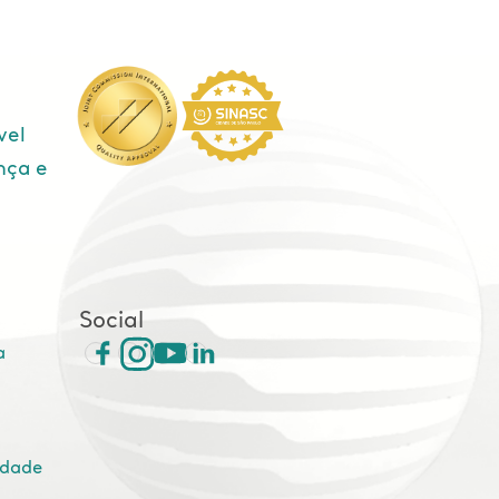
vel
nça e
e
Social
a
idade