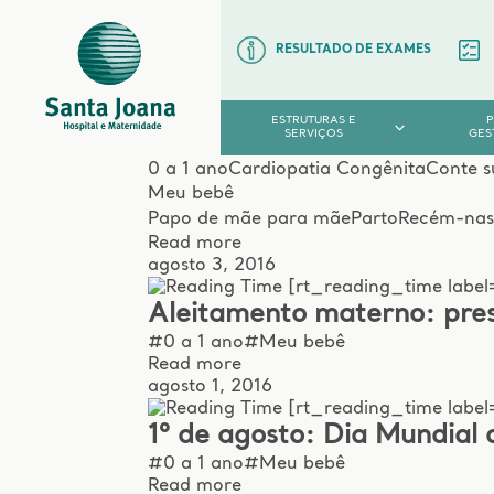
RESULTADO DE EXAMES
ESTRUTURAS E
SERVIÇOS
GES
0 a 1 ano
Cardiopatia Congênita
Conte s
Meu bebê
Papo de mãe para mãe
Parto
Recém-nas
Read more
agosto 3, 2016
[rt_reading_time label=
Aleitamento materno: pres
#0 a 1 ano
#Meu bebê
Read more
agosto 1, 2016
[rt_reading_time label
1º de agosto: Dia Mundia
#0 a 1 ano
#Meu bebê
Read more