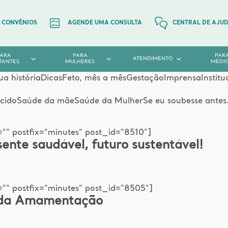
CONVÊNIOS
AGENDE UMA CONSULTA
CENTRAL DE AJU
PARA
PARA
PAR
ATENDIMENTO
TANTES
MULHERES
MÉDI
ua história
Dicas
Feto, mês a mês
Gestação
Imprensa
Institu
cido
Saúde da mãe
Saúde da Mulher
Se eu soubesse antes.
"" postfix="minutes" post_id="8510"]
ente saudável, futuro sustentável!
="" postfix="minutes" post_id="8505"]
l da Amamentação