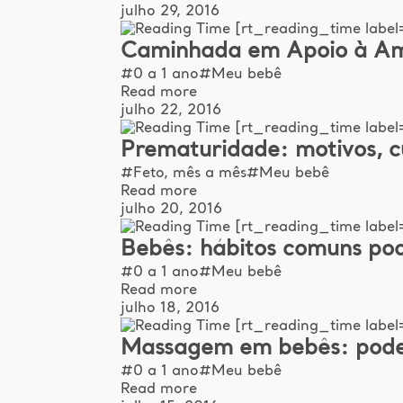
julho 29, 2016
[rt_reading_time label
Caminhada em Apoio à Am
#0 a 1 ano
#Meu bebê
Read more
julho 22, 2016
[rt_reading_time label
Prematuridade: motivos, c
#Feto, mês a mês
#Meu bebê
Read more
julho 20, 2016
[rt_reading_time label=
Bebês: hábitos comuns po
#0 a 1 ano
#Meu bebê
Read more
julho 18, 2016
[rt_reading_time label=
Massagem em bebês: pode
#0 a 1 ano
#Meu bebê
Read more