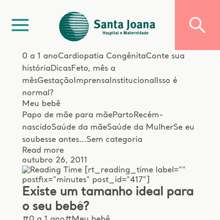
0 a 1 ano
Cardiopatia Congênita
Conte sua
história
Dicas
Feto, mês a
mês
Gestação
Imprensa
Institucional
Isso é
normal?
Meu bebê
Papo de mãe para mãe
Parto
Recém-
nascido
Saúde da mãe
Saúde da Mulher
Se eu
soubesse antes...
Sem categoria
Read more
outubro 26, 2011
[rt_reading_time label=""
postfix="minutes" post_id="417"]
Existe um tamanho ideal para
o seu bebê?
#0 a 1 ano
#Meu bebê