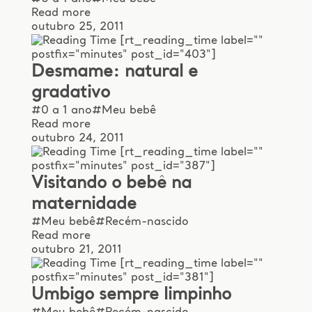
Read more
outubro 25, 2011
[rt_reading_time label=""
postfix="minutes" post_id="403"]
Desmame: natural e
gradativo
#0 a 1 ano
#Meu bebê
Read more
outubro 24, 2011
[rt_reading_time label=""
postfix="minutes" post_id="387"]
Visitando o bebê na
maternidade
#Meu bebê
#Recém-nascido
Read more
outubro 21, 2011
[rt_reading_time label=""
postfix="minutes" post_id="381"]
Umbigo sempre limpinho