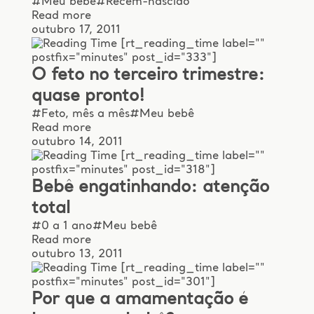
#Meu bebê
#Recém-nascido
Read more
outubro 17, 2011
[rt_reading_time label=""
postfix="minutes" post_id="333"]
O feto no terceiro trimestre:
quase pronto!
#Feto, mês a mês
#Meu bebê
Read more
outubro 14, 2011
[rt_reading_time label=""
postfix="minutes" post_id="318"]
Bebê engatinhando: atenção
total
#0 a 1 ano
#Meu bebê
Read more
outubro 13, 2011
[rt_reading_time label=""
postfix="minutes" post_id="301"]
Por que a amamentação é