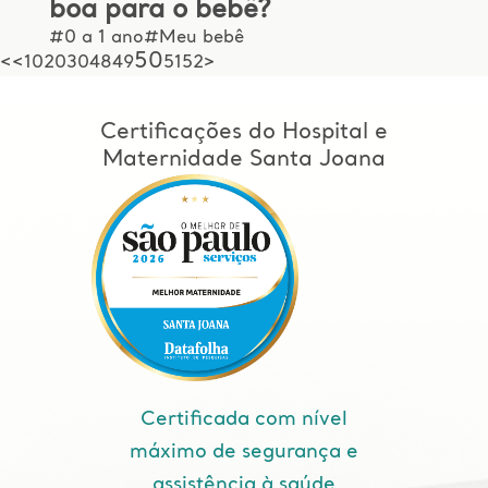
boa para o bebê?
#0 a 1 ano
#Meu bebê
50
<
<
10
20
30
48
49
51
52
>
Certificações do Hospital e
Maternidade Santa Joana
Certificada com nível
máximo de segurança e
assistência à saúde