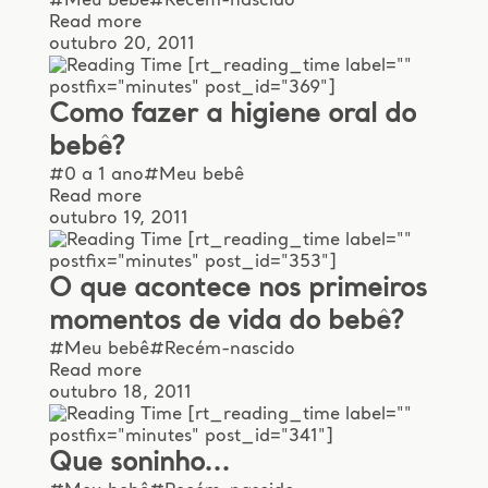
#Meu bebê
#Recém-nascido
Read more
outubro 20, 2011
[rt_reading_time label=""
postfix="minutes" post_id="369"]
Como fazer a higiene oral do
bebê?
#0 a 1 ano
#Meu bebê
Read more
outubro 19, 2011
[rt_reading_time label=""
postfix="minutes" post_id="353"]
O que acontece nos primeiros
momentos de vida do bebê?
#Meu bebê
#Recém-nascido
Read more
outubro 18, 2011
[rt_reading_time label=""
postfix="minutes" post_id="341"]
Que soninho...