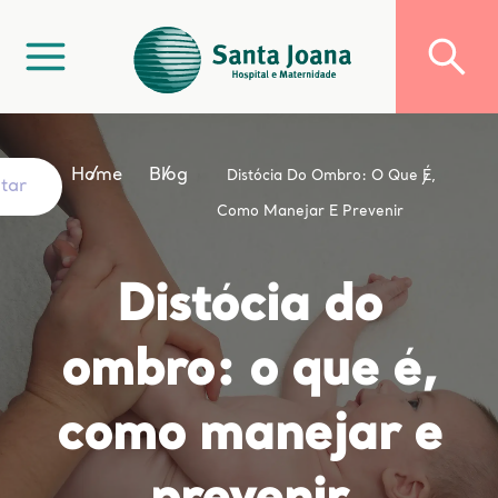
Home
Blog
Distócia Do Ombro: O Que É,
ltar
Como Manejar E Prevenir
Distócia do
ombro: o que é,
como manejar e