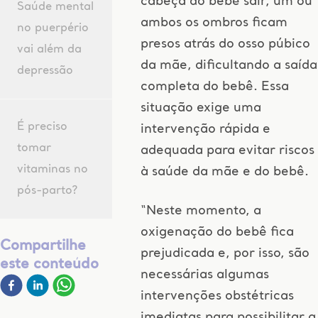
cabeça do bebê sair, um ou
Saúde mental
ambos os ombros ficam
no puerpério
presos atrás do osso púbico
vai além da
da mãe, dificultando a saída
depressão
completa do bebê. Essa
situação exige uma
É preciso
intervenção rápida e
tomar
adequada para evitar riscos
vitaminas no
à saúde da mãe e do bebê.
pós-parto?
“Neste momento, a
oxigenação do bebê fica
Compartilhe
prejudicada e, por isso, são
este conteúdo
necessárias algumas
intervenções obstétricas
imediatas para possibilitar a