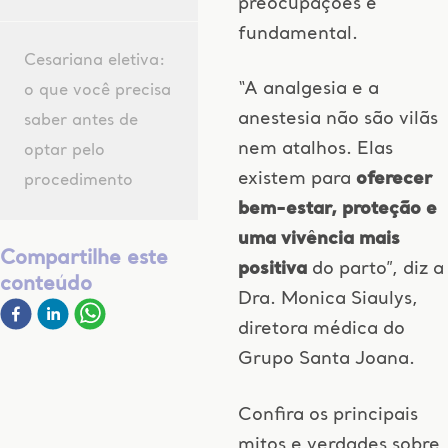
preocupações é
fundamental.
Cesariana eletiva:
“A analgesia e a
o que você precisa
anestesia não são vilãs
saber antes de
nem atalhos. Elas
optar pelo
existem para
oferecer
procedimento
bem-estar, proteção e
uma vivência mais
Compartilhe este
positiva
do parto”, diz a
conteúdo
Dra. Monica Siaulys,
diretora médica do
Grupo Santa Joana.
Confira os principais
mitos e verdades sobre