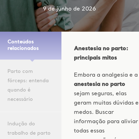
9 de junho de 2026
Conteúdos
Anestesia no parto:
relacionados
principais mitos
Parto com
Embora a analgesia e a
fórceps: entenda
anestesia no parto
quando é
sejam seguras, elas
necessário
geram muitas dúvidas e
medos. Buscar
informação para aliviar
Indução do
todas essas
trabalho de parto