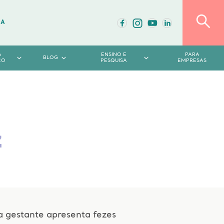
DA
A
ENSINO E
PARA
BLOG
CO
PESQUISA
EMPRESAS
z
a gestante apresenta fezes