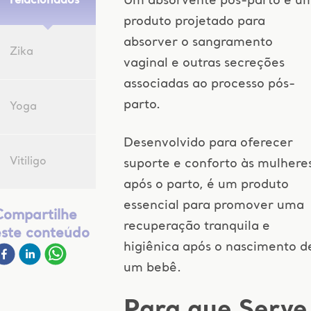
Um absorvente pós-parto é u
relacionados
produto projetado para
absorver o sangramento
Zika
vaginal e outras secreções
associadas ao processo pós-
parto.
Yoga
Desenvolvido para oferecer
Vitiligo
suporte e conforto às mulhere
após o parto, é um produto
essencial para promover uma
Compartilhe
recuperação tranquila e
este conteúdo
higiênica após o nascimento d
um bebê.