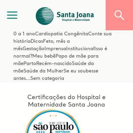
0 a 1 ano
Cardiopatia Congênita
Conte sua
história
Dicas
Feto, mês a
mês
Gestação
Imprensa
Institucional
Isso é
normal?
Meu bebê
Papo de mãe para
mãe
Parto
Recém-nascido
Saúde da
mãe
Saúde da Mulher
Se eu soubesse
antes...
Sem categoria
Certificações do Hospital e
Maternidade Santa Joana