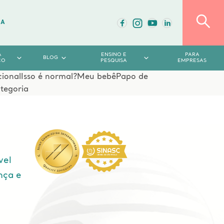
DA
A
ENSINO E
PARA
BLOG
CO
PESQUISA
EMPRESAS
cional
Isso é normal?
Meu bebê
Papo de
tegoria
vel
nça e
e