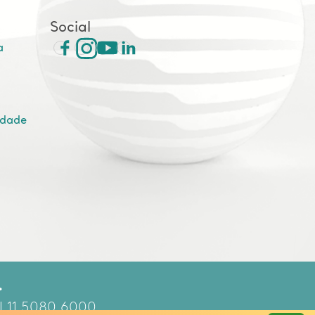
Social
a
idade
.
 | 11 5080 6000