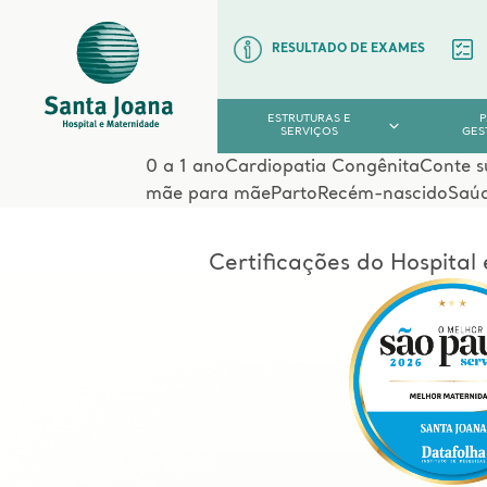
RESULTADO DE EXAMES
ESTRUTURAS E
SERVIÇOS
GES
0 a 1 ano
Cardiopatia Congênita
Conte s
mãe para mãe
Parto
Recém-nascido
Saú
Certificações do Hospita