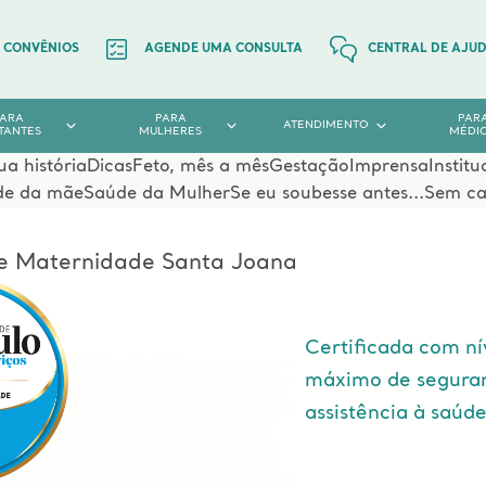
CONVÊNIOS
AGENDE UMA CONSULTA
CENTRAL DE AJU
PARA
PARA
PAR
ATENDIMENTO
TANTES
MULHERES
MÉDI
ua história
Dicas
Feto, mês a mês
Gestação
Imprensa
Institu
de da mãe
Saúde da Mulher
Se eu soubesse antes...
Sem ca
l e Maternidade Santa Joana
Certificada com ní
máximo de segura
assistência à saúd