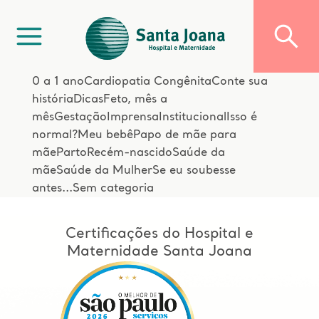
0 a 1 ano
Cardiopatia Congênita
Conte sua
história
Dicas
Feto, mês a
mês
Gestação
Imprensa
Institucional
Isso é
normal?
Meu bebê
Papo de mãe para
mãe
Parto
Recém-nascido
Saúde da
mãe
Saúde da Mulher
Se eu soubesse
antes...
Sem categoria
Certificações do Hospital e
Maternidade Santa Joana