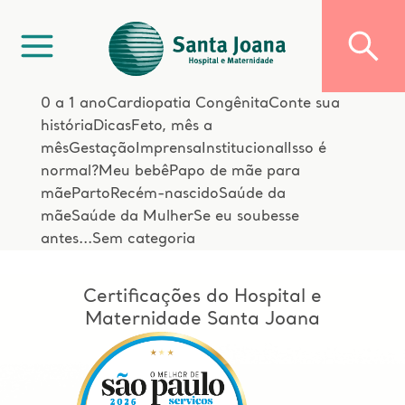
0 a 1 ano
Cardiopatia Congênita
Conte sua
história
Dicas
Feto, mês a
mês
Gestação
Imprensa
Institucional
Isso é
normal?
Meu bebê
Papo de mãe para
mãe
Parto
Recém-nascido
Saúde da
mãe
Saúde da Mulher
Se eu soubesse
antes...
Sem categoria
Certificações do Hospital e
Maternidade Santa Joana