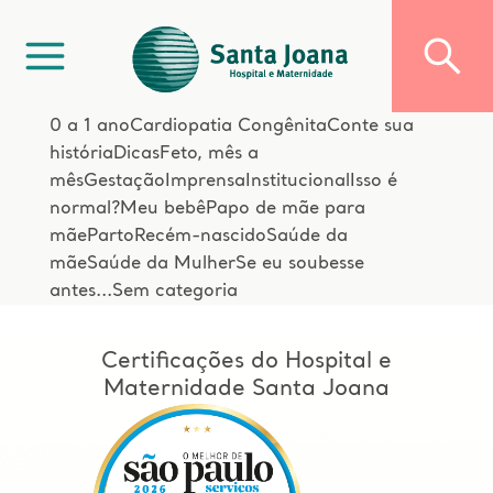
0 a 1 ano
Cardiopatia Congênita
Conte sua
história
Dicas
Feto, mês a
mês
Gestação
Imprensa
Institucional
Isso é
normal?
Meu bebê
Papo de mãe para
mãe
Parto
Recém-nascido
Saúde da
mãe
Saúde da Mulher
Se eu soubesse
antes...
Sem categoria
Certificações do Hospital e
Maternidade Santa Joana