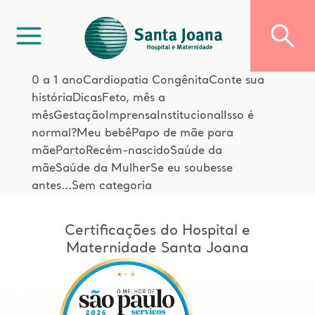
0 a 1 ano
Cardiopatia Congênita
Conte sua
história
Dicas
Feto, mês a
mês
Gestação
Imprensa
Institucional
Isso é
normal?
Meu bebê
Papo de mãe para
mãe
Parto
Recém-nascido
Saúde da
mãe
Saúde da Mulher
Se eu soubesse
antes...
Sem categoria
Certificações do Hospital e
Maternidade Santa Joana