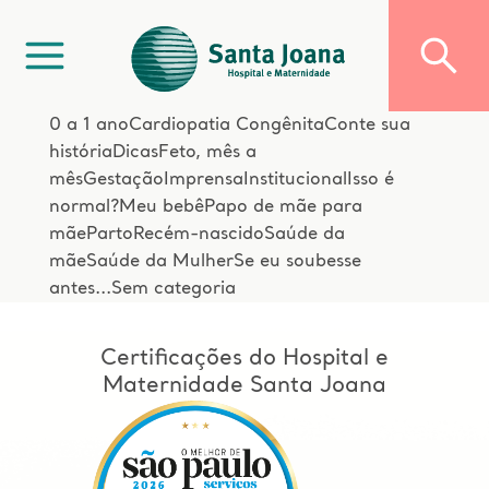
0 a 1 ano
Cardiopatia Congênita
Conte sua
história
Dicas
Feto, mês a
mês
Gestação
Imprensa
Institucional
Isso é
normal?
Meu bebê
Papo de mãe para
mãe
Parto
Recém-nascido
Saúde da
mãe
Saúde da Mulher
Se eu soubesse
antes...
Sem categoria
Certificações do Hospital e
Maternidade Santa Joana