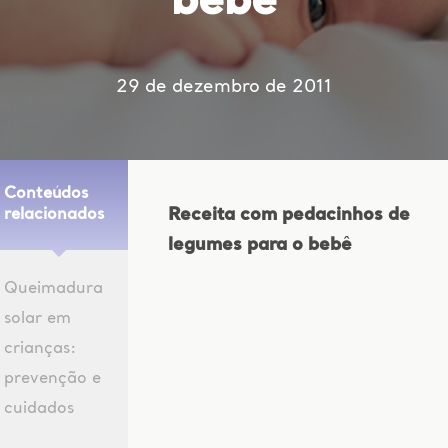
bebê
29 de dezembro de 2011
Conteúdos
Receita com pedacinhos de
relacionados
legumes para o bebê
Queimadura
solar em
crianças:
prevenção e
cuidados