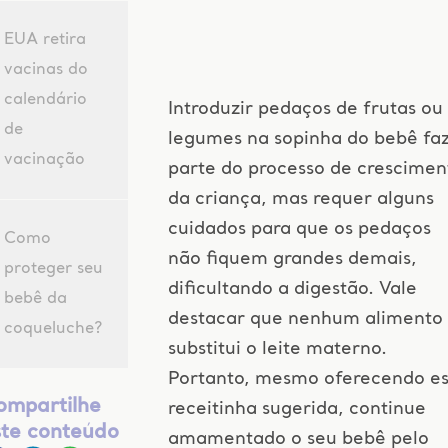
EUA retira
vacinas do
calendário
Introduzir pedaços de frutas ou
de
legumes na sopinha do bebê fa
vacinação
parte do processo de crescimen
da criança, mas requer alguns
cuidados para que os pedaços
Como
não fiquem grandes demais,
proteger seu
dificultando a digestão. Vale
bebê da
destacar que nenhum alimento
coqueluche?
substitui o leite materno.
Portanto, mesmo oferecendo e
ompartilhe
receitinha sugerida, continue
ste conteúdo
amamentado o seu bebê pelo