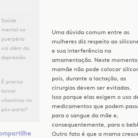
Saúde
mental no
Uma dúvida comum entre as
puerpério
mulheres diz respeito ao silicon
vai além da
e sua interferência na
depressão
amamentação. Neste momento,
mamãe não pode colocar silico
pois, durante a lactação, as
É preciso
cirurgias devem ser evitadas.
tomar
Isso porque elas exigem o uso d
vitaminas no
medicamentos que podem pass
pós-parto?
para o sangue da mãe e,
consequentemente, para o beb
ompartilhe
Outro fato é que a mama cresc