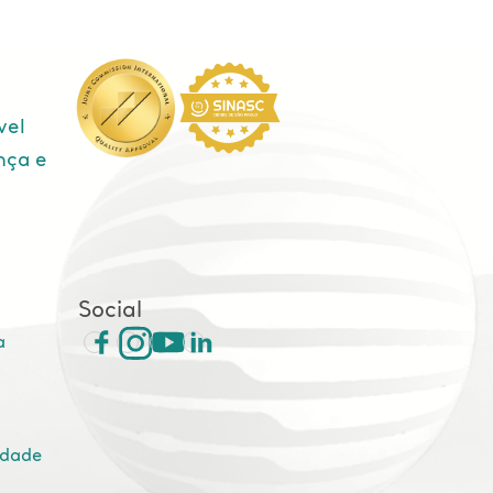
vel
nça e
e
Social
a
idade