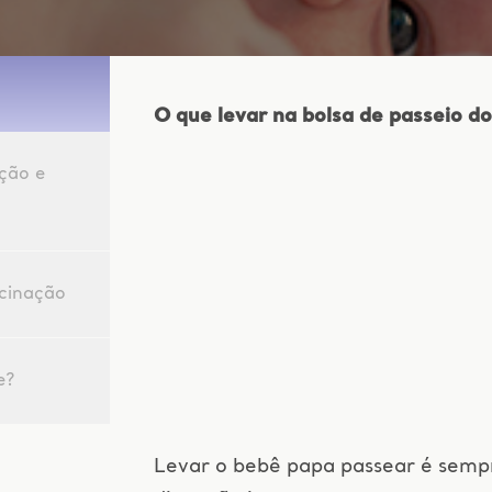
O que levar na bolsa de passeio d
ção e
acinação
e?
Levar o bebê papa passear é sempr