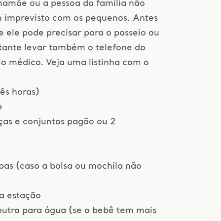
mamãe ou a pessoa da família não
m imprevisto com os pequenos. Antes
e ele pode precisar para o passeio ou
tante levar também o telefone do
io médico. Veja uma listinha com o
rês horas)
e
ças e conjuntos pagão ou 2
upas (caso a bolsa ou mochila não
a estação
outra para água (se o bebê tem mais