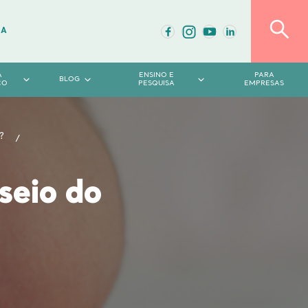
DA
A
ENSINO E
PARA
BLOG
CO
PESQUISA
EMPRESAS
?
seio do