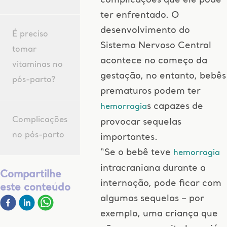
complicações que ele pode
ter enfrentado. O
desenvolvimento do
É preciso
Sistema Nervoso Central
tomar
acontece no começo da
vitaminas no
gestação, no entanto, bebês
pós-parto?
prematuros podem ter
s capazes de
hemorragia
Complicações
provocar sequelas
no pós-parto
importantes.
“Se o bebê teve
hemorragia
intracraniana durante a
Compartilhe
internação, pode ficar com
este conteúdo
algumas sequelas – por
exemplo, uma criança que