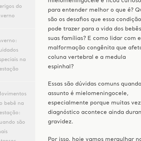
mielomeningocele e ficou curios
erigos do
para entender melhor o que é? Q
nverno
são os desafios que essa condiçã
pode trazer para a vida dos bebês
suas famílias? E como lidar com 
nverno:
malformação congênita que afet
uidados
coluna vertebral e a medula
speciais na
espinhal?
estação
Essas são dúvidas comuns quando
assunto é mielomeningocele,
ovimentos
especialmente porque muitas vez
o bebê na
diagnóstico acontece ainda duran
estação:
gravidez.
uando são
ais
Por isso, hoje vamos mergulhar n