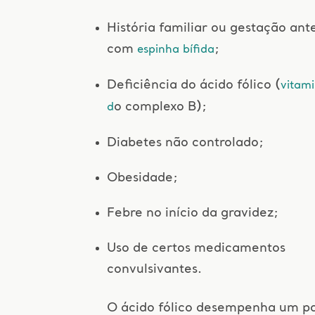
História familiar ou gestação ant
com
;
espinha bífida
Deficiência do ácido fólico (
vitam
o complexo B);
d
Diabetes não controlado;
Obesidade;
Febre no início da gravidez;
Uso de certos medicamentos
convulsivantes.
O ácido fólico desempenha um p