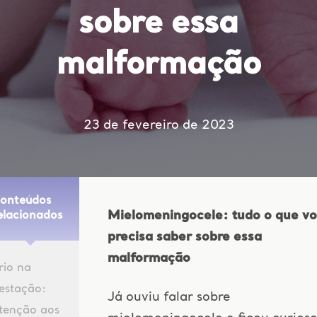
sobre essa
malformação
23 de fevereiro de 2023
onteúdos
Mielomeningocele: tudo o que v
elacionados
precisa saber sobre essa
malformação
rio na
estação:
Já ouviu falar sobre
tenção aos