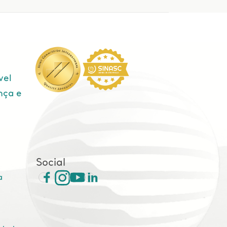
vel
nça e
e
Social
a