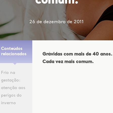
comum.
26 de dezembro de 2011
Conteúdos
Grávidas com mais de 40 anos.
relacionados
Cada vez mais comum.
Frio na
gestação:
atenção aos
perigos do
inverno