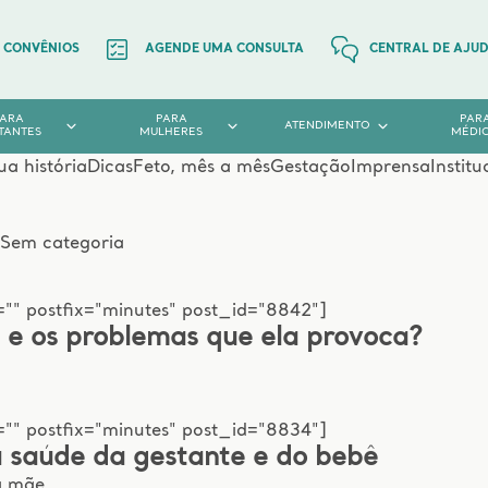
CONVÊNIOS
AGENDE UMA CONSULTA
CENTRAL DE AJU
PARA
PARA
PAR
ATENDIMENTO
TANTES
MULHERES
MÉDI
ua história
Dicas
Feto, mês a mês
Gestação
Imprensa
Institu
.
Sem categoria
="" postfix="minutes" post_id="8842"]
e e os problemas que ela provoca?
="" postfix="minutes" post_id="8834"]
 saúde da gestante e do bebê
a mãe