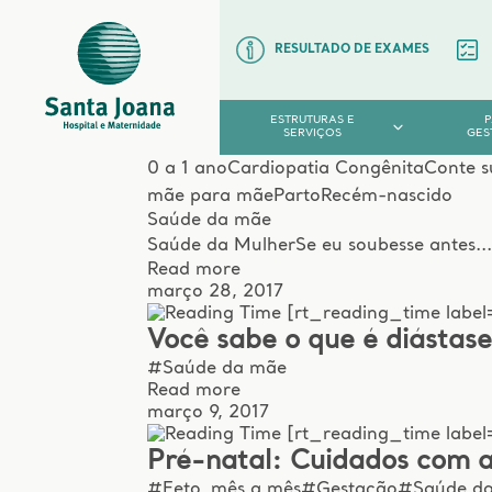
RESULTADO DE EXAMES
ESTRUTURAS E
SERVIÇOS
GES
0 a 1 ano
Cardiopatia Congênita
Conte s
mãe para mãe
Parto
Recém-nascido
Saúde da mãe
Saúde da Mulher
Se eu soubesse antes..
Read more
março 28, 2017
[rt_reading_time label
Você sabe o que é diástas
#Saúde da mãe
Read more
março 9, 2017
[rt_reading_time label
Pré-natal: Cuidados com a
#Feto, mês a mês
#Gestação
#Saúde d