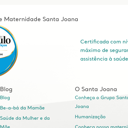
l e Maternidade Santa Joana
Certificada com ní
máximo de segura
assistência à saúd
Blog
O Santa Joana
Blog
Conheça o Grupo Sant
Joana
Be-a-bá da Mamãe
Humanização
Saúde da Mulher e da
Mãe
Conheça nossa matern