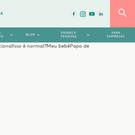
DA
A
ENSINO E
PARA
BLOG
CO
PESQUISA
EMPRESAS
cional
Isso é normal?
Meu bebê
Papo de