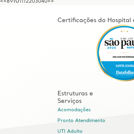
10
<
<
8
9
11
12
20
30
40
>
>
Certificações do Hospita
Estruturas e
Serviços
Acomodações
Pronto Atendimento
UTI Adulto