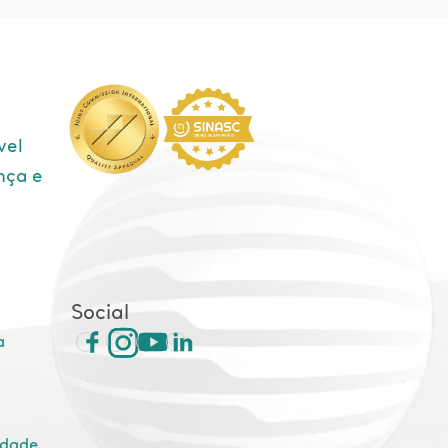
vel
nça e
e
Social
a
idade