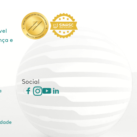
vel
nça e
e
Social
a
idade