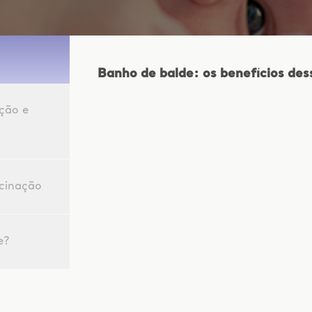
Banho de balde: os benefícios des
ção e
acinação
e?