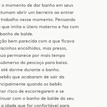
 o momento de dar banho em seus
stumam abrir um berreiro ao entrar
o trabalho nesse momento. Pensando
a que imita o útero materno e faz com
 banho de balde.
ição bem parecida com a que ficava
acinhos encolhidos, mas presos,
ua permanece por mais tempo
submerso do pescoço para baixo.
e até dorme durante o banho.
bebês que acabaram de sair da
incipalmente quando os bebês
or risco de escorregarem e se
nuar com o banho de balde do seu
a idade que for confortável para