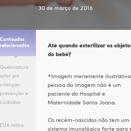
30 de março de 2016
Conteúdos
Até quando esterilizar os objeto
relacionados
do bebê?
Queimadura
solar em
*Imagem meramente ilustrativa
crianças:
pessoa da imagem não é um
prevenção e
paciente do Hospital e
cuidados
Maternidade Santa Joana.
Os recém-nascidos não tem um
EUA retira
sistema imunológico forte para 