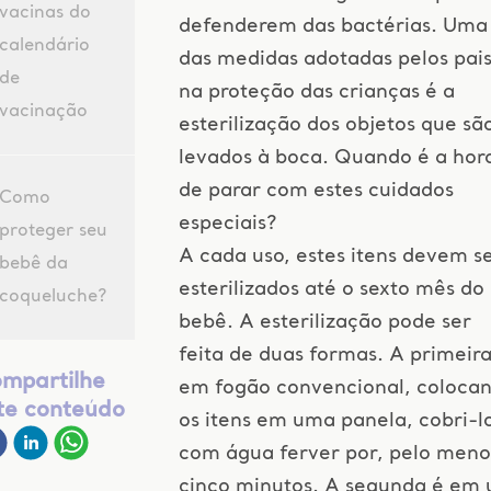
vacinas do
defenderem das bactérias. Uma
calendário
das medidas adotadas pelos pai
de
na proteção das crianças é a
vacinação
esterilização dos objetos que sã
levados à boca. Quando é a hor
de parar com estes cuidados
Como
especiais?
proteger seu
A cada uso, estes itens devem s
bebê da
esterilizados até o sexto mês do
coqueluche?
bebê. A esterilização pode ser
feita de duas formas. A primeira
mpartilhe
em fogão convencional, coloca
te conteúdo
os itens em uma panela, cobri-l
com água ferver por, pelo meno
cinco minutos. A segunda é em