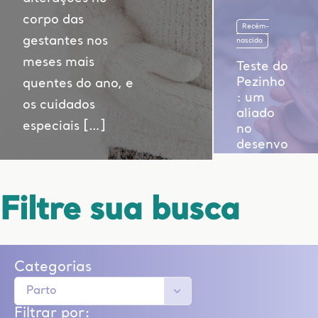
corpo das
Recém-
gestantes nos
nascido
meses mais
Teste do
Pezinho
quentes do ano, e
: um
os cuidados
aliado
especiais […]
no
desenvo
lviment
o
saudáve
Filtre sua busca
l do
bebê
Categorias
Filtrar por: