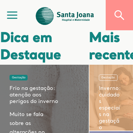
Dica em
Mais
Destaque
recent
Gestação
Gestação
Frio na gestação:
Inverno:
atenção aos
cuidado
perigos do inverno
s
especiai
Muito se fala
s na
gestaçã
sobre as
o
alterações no