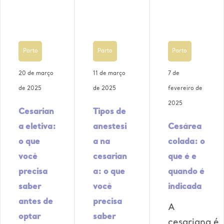
Parto
Parto
Parto
20 de março
11 de março
7 de
de 2025
de 2025
fevereiro de
2025
Cesarian
Tipos de
a eletiva:
anestesi
Cesárea
o que
a na
colada: o
você
cesarian
que é e
precisa
a: o que
quando é
saber
você
indicada
antes de
precisa
A
optar
saber
cesariana é