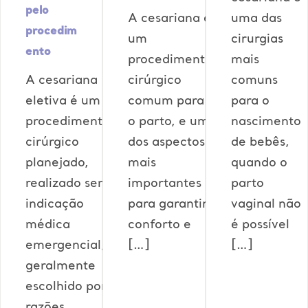
pelo
A cesariana é
uma das
procedim
um
cirurgias
ento
procedimento
mais
A cesariana
cirúrgico
comuns
eletiva é um
comum para
para o
procedimento
o parto, e um
nascimento
cirúrgico
dos aspectos
de bebês,
planejado,
mais
quando o
realizado sem
importantes
parto
indicação
para garantir
vaginal não
médica
conforto e
é possível
emergencial,
[…]
[…]
geralmente
escolhido por
razões