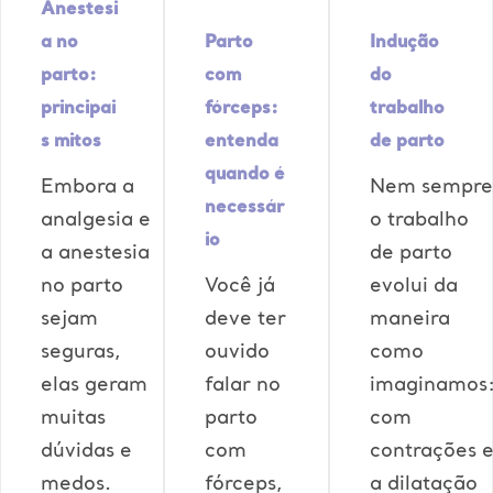
Anestesi
a no
Parto
Indução
parto:
com
do
principai
fórceps:
trabalho
s mitos
entenda
de parto
quando é
Embora a
Nem sempre
necessár
analgesia e
o trabalho
io
a anestesia
de parto
no parto
Você já
evolui da
sejam
deve ter
maneira
seguras,
ouvido
como
elas geram
falar no
imaginamos
muitas
parto
com
dúvidas e
com
contrações 
medos.
fórceps,
a dilatação