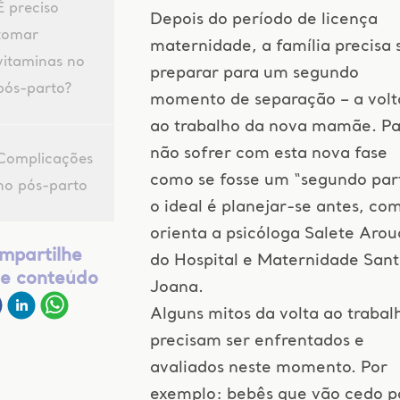
É preciso
Depois do período de licença
tomar
maternidade, a família precisa 
vitaminas no
preparar para um segundo
pós-parto?
momento de separação – a volt
ao trabalho da nova mamãe. Pa
não sofrer com esta nova fase
Complicações
como se fosse um “segundo part
no pós-parto
o ideal é planejar-se antes, co
orienta a psicóloga Salete Arou
mpartilhe
do Hospital e Maternidade San
te conteúdo
Joana.
Alguns mitos da volta ao trabal
precisam ser enfrentados e
avaliados neste momento. Por
exemplo: bebês que vão cedo p