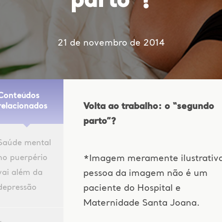
parto”?
21 de novembro de 2014
Conteúdos
Volta ao trabalho: o “segundo
relacionados
parto”?
Saúde mental
no puerpério
*Imagem meramente ilustrativa
vai além da
pessoa da imagem não é um
depressão
paciente do Hospital e
Maternidade Santa Joana.