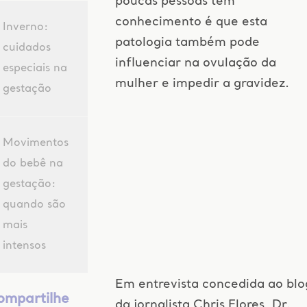
poucas pessoas têm
conhecimento é que esta
Inverno:
patologia também pode
cuidados
influenciar na ovulação da
especiais na
mulher e impedir a gravidez.
gestação
Movimentos
do bebê na
gestação:
quando são
mais
intensos
Em entrevista concedida ao blo
ompartilhe
da jornalista Chris Flores, Dr.