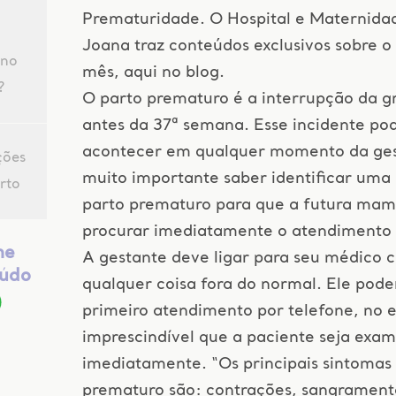
Prematuridade. O Hospital e Maternida
Joana traz conteúdos exclusivos sobre o
 no
mês, aqui no blog.
?
O parto prematuro é a interrupção da g
antes da 37ª semana. Esse incidente po
acontecer em qualquer momento da ges
ções
muito importante saber identificar um
rto
parto prematuro para que a futura mam
procurar imediatamente o atendimento h
he
A gestante deve ligar para seu médico c
eúdo
qualquer coisa fora do normal. Ele pode
primeiro atendimento por telefone, no e
imprescindível que a paciente seja exa
imediatamente. “Os principais sintomas
prematuro são: contrações, sangrament