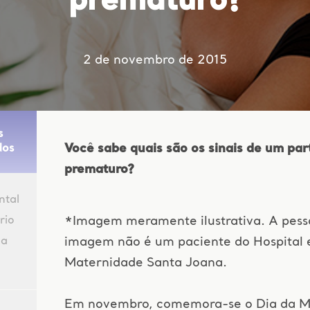
prematuro?
2 de novembro de 2015
s
Você sabe quais são os sinais de um par
dos
prematuro?
ntal
rio
*Imagem meramente ilustrativa. A pess
da
imagem não é um paciente do Hospital 
Maternidade Santa Joana.
Em novembro, comemora-se o Dia da M