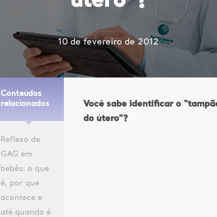
útero”?
10 de fevereiro de 2012
Conteúdos
Você sabe identificar o “tampã
relacionados
do útero”?
Reflexo de
GAG em
bebês: o que
é, por que
acontece e
até quando é