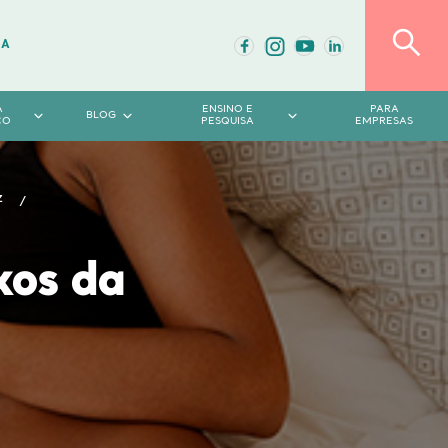
DA
A
ENSINO E
PARA
BLOG
CO
PESQUISA
EMPRESAS
z
xos da