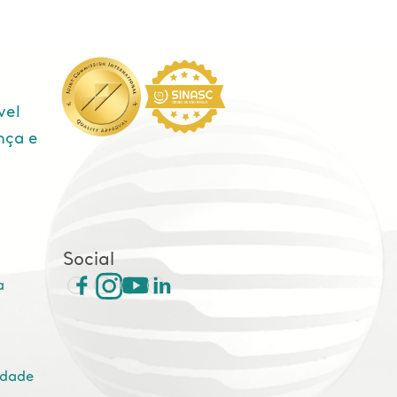
vel
nça e
e
Social
a
idade