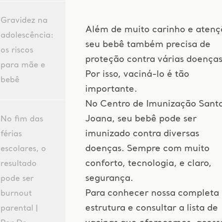
Gravidez na
Além de muito carinho e atenç
adolescência:
seu bebê também precisa de
os riscos
proteção contra várias doenças
para mãe e
Por isso, vaciná-lo é tão
bebê
importante.
No Centro de Imunização Sant
Joana, seu bebê pode ser
No fim das
imunizado contra diversas
férias
doenças. Sempre com muito
escolares, o
conforto, tecnologia, e claro,
resultado
segurança.
pode ser
Para conhecer nossa completa
burnout
estrutura e consultar a lista de
parental |