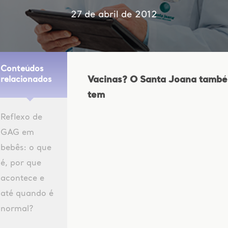
27 de abril de 2012
Conteúdos
Vacinas? O Santa Joana tamb
relacionados
tem
Reflexo de
GAG em
bebês: o que
é, por que
acontece e
até quando é
normal?