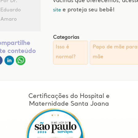
vacinas que oferecemos, acess
Por Dr.
e proteja seu bebê!
Eduardo
site
Amaro
Categorias
mpartilhe
Isso é
Papo de mãe para
te conteúdo
normal?
mãe
Certificações do Hospital e
Maternidade Santa Joana