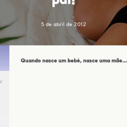
pai!
5 de abril de 2012
Quando nasce um bebê, nasce uma mãe… 
l
o