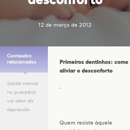
desconforto
12 de março de 2012
Conteúdos
Primeiros dentinhos: como
relacionados
aliviar o desconforto
Saúde mental
.
no puerpério
vai além da
depressão
Quem resiste àquele