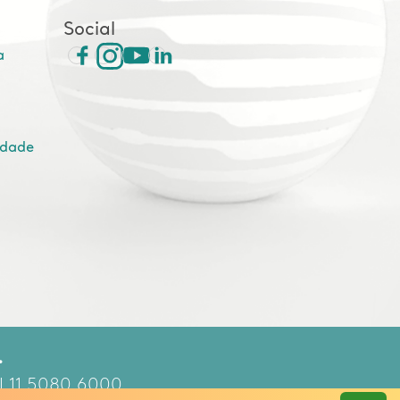
Social
a
idade
.
 | 11 5080 6000