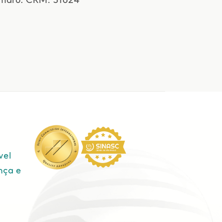
Amaro. CRM: 31624
vel
nça e
e