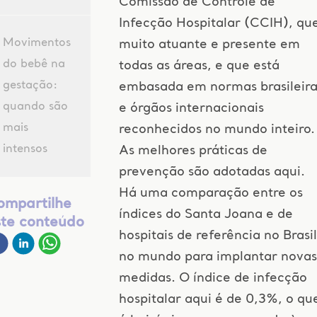
Comissão de Controle de
Infecção Hospitalar (CCIH), qu
Movimentos
muito atuante e presente em
do bebê na
todas as áreas, e que está
gestação:
embasada em normas brasileira
quando são
e órgãos internacionais
mais
reconhecidos no mundo inteiro.
intensos
As melhores práticas de
prevenção são adotadas aqui.
Há uma comparação entre os
ompartilhe
índices do Santa Joana e de
ste conteúdo
hospitais de referência no Brasil
no mundo para implantar novas
medidas. O índice de infecção
hospitalar aqui é de 0,3%, o qu