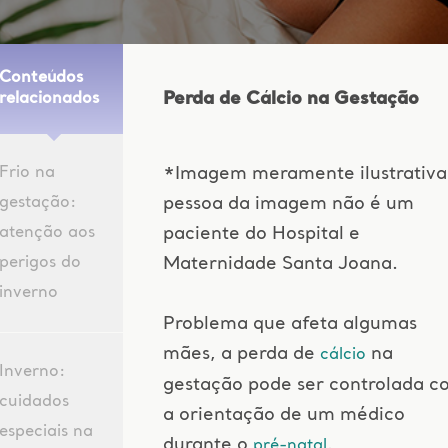
Conteúdos
Perda de Cálcio na Gestação
relacionados
Frio na
*Imagem meramente ilustrativa
gestação:
pessoa da imagem não é um
atenção aos
paciente do Hospital e
perigos do
Maternidade Santa Joana.
inverno
Problema que afeta algumas
mães, a perda de
na
cálcio
Inverno:
gestação pode ser controlada c
cuidados
a orientação de um médico
especiais na
durante o
.
pré-natal