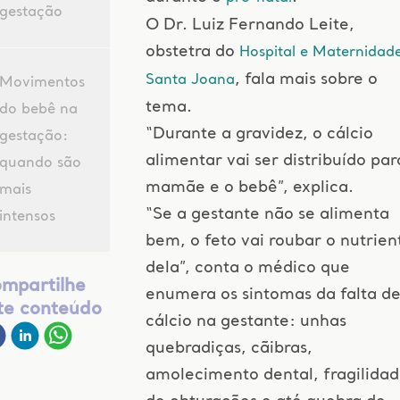
gestação
O Dr. Luiz Fernando Leite,
obstetra do
Hospital e Maternidad
, fala mais sobre o
Santa Joana
Movimentos
tema.
do bebê na
“Durante a gravidez, o cálcio
gestação:
alimentar vai ser distribuído par
quando são
mamãe e o bebê”, explica.
mais
“Se a gestante não se alimenta
intensos
bem, o feto vai roubar o nutrien
dela”, conta o médico que
mpartilhe
enumera os sintomas da falta d
te conteúdo
cálcio na gestante: unhas
quebradiças, cãibras,
amolecimento dental, fragilida