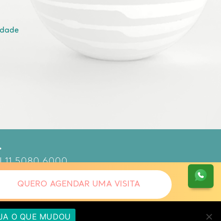
idade
.
 | 11 5080 6000
90.587
QUERO AGENDAR UMA VISITA
JA O QUE MUDOU