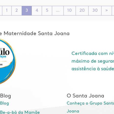
1
2
3
4
5
10
20
30
>
l e Maternidade Santa Joana
Certificada com ní
máximo de segura
assistência à saúd
Blog
O Santa Joana
Blog
Conheça o Grupo Sant
Joana
Be-a-bá da Mamãe