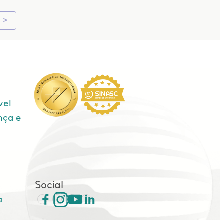
>
vel
nça e
e
Social
a