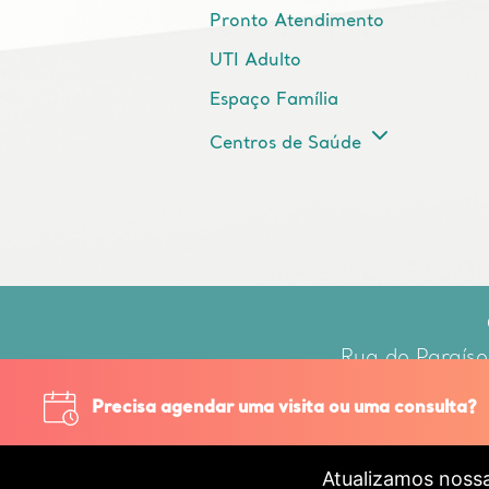
Pronto Atendimento
UTI Adulto
Espaço Família
Centros de Saúde
Rua do Paraíso
Respo
Precisa agendar uma visita ou uma consulta?
Atualizamos noss