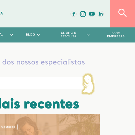
DA
A
ENSINO E
PARA
BLOG
CO
PESQUISA
EMPRESAS
dos nossos especialistas
ais recentes
Gestação