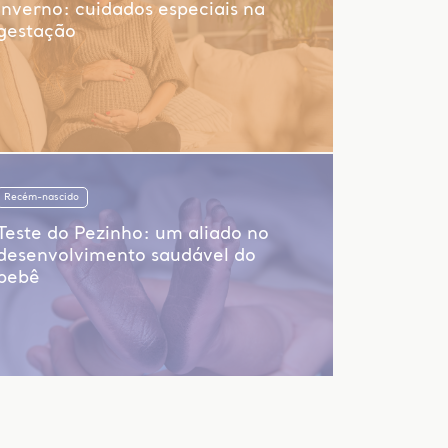
Inverno: cuidados especiais na
gestação
Recém-nascido
Teste do Pezinho: um aliado no
desenvolvimento saudável do
bebê