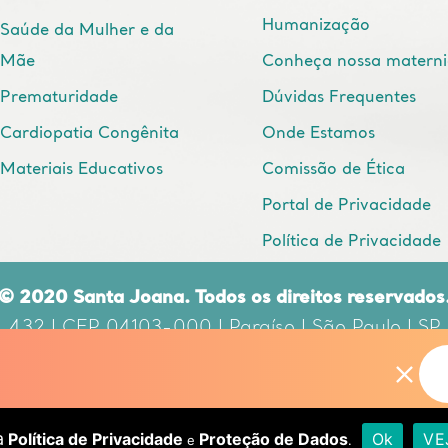
Humanização
Saúde da Mulher e da
Mãe
Conheça nossa matern
Prematuridade
Dúvidas Frequentes
Cardiopatia Congênita
Onde Estamos
Materiais Educativos
Comissão de Ética
Portal de Privacidade
Política de Privacidade
© 2020 Santa Joana. Todos os direitos reservados
, 432 | CEP 04103-000 | Paraíso | São Paulo | SP
nsável Técnico: DR. EDUARDO CORDIOLI | CRM: 
a
Política de Privacidade
Proteção de Dados
Ok
VE
e
.